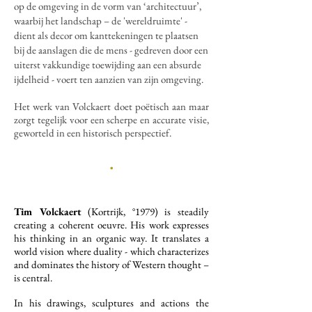
op de omgeving in de vorm van ‘architectuur’,
waarbij het landschap – de 'wereldruimte' -
dient als decor om kanttekeningen te plaatsen
bij de aanslagen die de mens - gedreven door een
uiterst vakkundige toewijding aan een absurde
ijdelheid - voert ten aanzien van zijn omgeving.
Het werk van Volckaert doet poëtisch aan maar
zorgt tegelijk voor een scherpe en accurate visie,
geworteld in een historisch perspectief.​
.
Tim Volckaert
(Kortrijk, °1979) is steadily
creating a coherent oeuvre. His work expresses
his thinking in an organic way. It translates a
world vision where duality - which characterizes
and dominates the history of Western thought –
is central.
In his drawings, sculptures and actions the